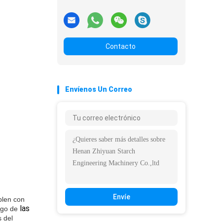
Contacto
Envíenos Un Correo
Envíe
plen con
las
rgo de
 del