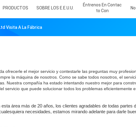
Éntrenos En Contac
PRODUCTOS
SOBRE LOS E.E.U.U.
No
To Con
d Visita A La Fábrica
ofrecerle el mejor servicio y contestarle las preguntas muy profesion
pre la máquina de nosotros. Como se sabe todos nosotros, el servici
ias. Nuestra compañía ha estado intentando nuestro mejor para constr
el servicio que puede solucionar todos los problemas eficientemente en
 esta área más de 20 años, los clientes agradables de todas partes
e cualesquiera necesidades, estamos mirando adelante para darle bue