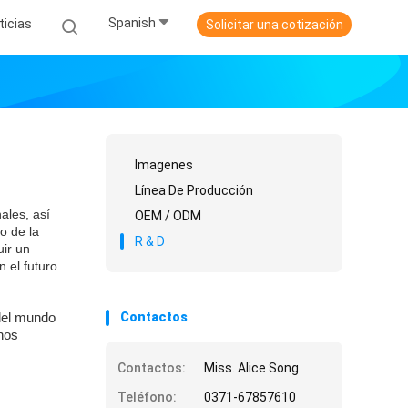
Spanish
ticias
Solicitar una cotización
Imagenes
Línea De Producción
ales, así
OEM / ODM
o de la
R & D
uir un
 el futuro.
Contactos
 del mundo
nos
Contactos:
Miss. Alice Song
Teléfono:
0371-67857610