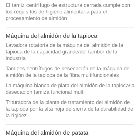
FÁBRICA
El tamiz centrífugo de estructura cerrada cumple con
los requisitos de higiene alimentaria para el
procesamiento de almidón
CONTROL
DE
Máquina del almidón de la tapioca
CALIDAD
Lavadora rotatoria de la máquina del almidón de la
tapioca de la capacidad grande/del tambor de la
industria
ÉNTRENOS
Tamices centrífugos de desecación de la máquina del
EN
almidón de la tapioca de la fibra multifuncionales
CONTACTO
La máquina blanca de plata del almidón de la tapioca/la
desecación tamiza funcional multi
CON
Trituradora de la planta de tratamiento del almidón de
la tapioca por la alta hoja de sierra de la durabilidad de
NOTICIAS
la rigidez
PIDA
Máquina del almidón de patata