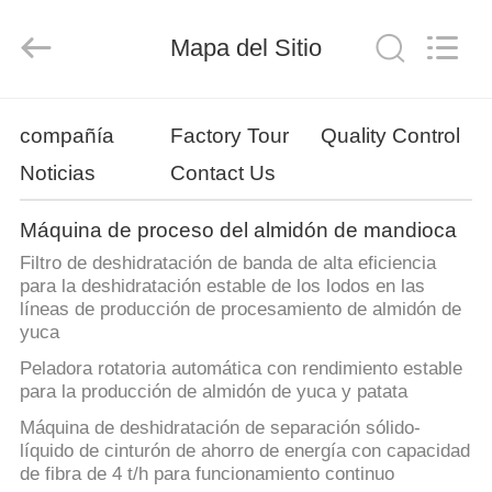
2026
Henan
Zhiyuan
Mapa del Sitio
Starch
Engineering
Machinery
Co.,ltd.
All
HOGAR
Rights
Reserved.
compañía
Factory Tour
Quality Control
Noticias
Contact Us
PRODUCTOS
Máquina de proceso del almidón de mandioca
SOBRE
Filtro de deshidratación de banda de alta eficiencia
LOS
para la deshidratación estable de los lodos en las
líneas de producción de procesamiento de almidón de
E.E.U.U.
yuca
Peladora rotatoria automática con rendimiento estable
VIAJE
para la producción de almidón de yuca y patata
DE
Máquina de deshidratación de separación sólido-
líquido de cinturón de ahorro de energía con capacidad
LA
de fibra de 4 t/h para funcionamiento continuo