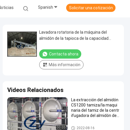
Spanish
Noticias
Solicitar una cotización
Lavadora rotatoria de la máquina del
almidón de la tapioca de la capacidad
grande/del tambor de la industria
Contacta ahora
Más información
Videos Relacionados
La extracción del almidón
CS1200 tamiza/la maqui
naria del tamiz de la centr
ifugadora del almidón de
mandioca
Máquina de proceso del almid
00:05
2022-08-16