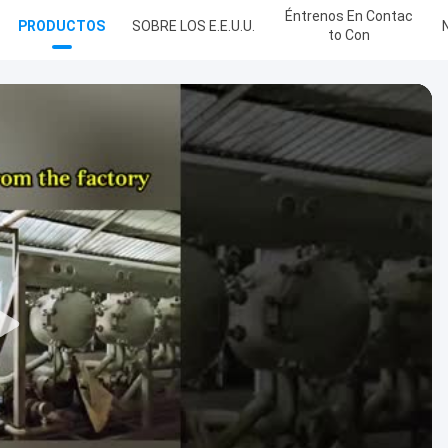
Éntrenos En Contac
PRODUCTOS
SOBRE LOS E.E.U.U.
To Con