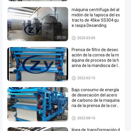
ón de mandioca
máquina centrífuga del al
midón de la tapioca del ex
tracto de 45kw SS304 qu
e raspa Desanding
Máquina del almidón de la tap
00:36
2025-03-05
ioca
Prensa de filtro de desec
ación de la correa de la m
áquina de proceso de la h
arina de la mandioca de la
fibra 380v 50hz
Máquina de proceso de la hari
02:08
2022-02-15
na de la mandioca
Bajo consumo de energía
de desecación del acero
de carbono de la maquina
ria de la prensa de la corr
ea de la fibra de la mandio
ca
Máquina de proceso del almid
02:08
2022-08-16
ón de mandioca
línea de transformación d