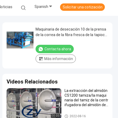
Spanish
Noticias
Solicitar una cotización
Maquinaria de desecación 10 de la prensa
de la correa de la fibra fresca de la tapioca
- 20t/H 380v 50hz
Contacta ahora
Más información
Videos Relacionados
La extracción del almidón
CS1200 tamiza/la maqui
naria del tamiz de la centr
ifugadora del almidón de
mandioca
Máquina de proceso del almid
00:05
2022-08-16