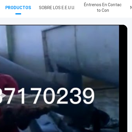
Éntrenos En Contac
PRODUCTOS
SOBRE LOS E.E.U.U.
To Con