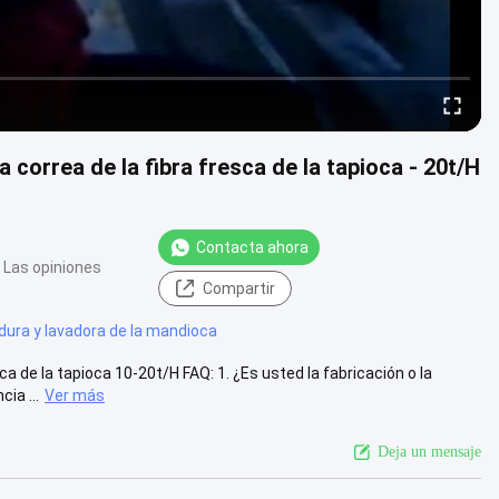
 correa de la fibra fresca de la tapioca - 20t/H
Contacta ahora
 Las opiniones
Compartir
dura y lavadora de la mandioca
ca de la tapioca 10-20t/H FAQ: 1. ¿Es usted la fabricación o la
ia ...
Ver más
Deja un mensaje