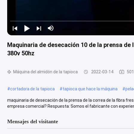
Maquinaria de desecación 10 de la prensa de la
380v 50hz
Máquina del almidón de la tapioca
2022-03-14
501
#
cortadora de la tapioca
#
tapioca que hace la máquina
#
pela
maquinaria de desecación de la prensa de la correa de la fibra fres
empresa comercial? Respuesta: Somos el fabricante con experienc
Mensajes del visitante