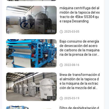
ón de mandioca
máquina centrífuga del al
midón de la tapioca del ex
tracto de 45kw SS304 qu
e raspa Desanding
Máquina del almidón de la tap
00:36
2025-03-05
ioca
Bajo consumo de energía
de desecación del acero
de carbono de la maquina
ria de la prensa de la corr
ea de la fibra de la mandio
ca
Máquina de proceso del almid
02:08
2022-08-16
ón de mandioca
línea de transformación d
el almidón de la tapioca d
e la máquina de la extrac
ción de la mezcla del almi
dón 10-15t/h
Máquina del almidón de la tap
00:30
2025-03-19
ioca
Filtro de deshidratación d