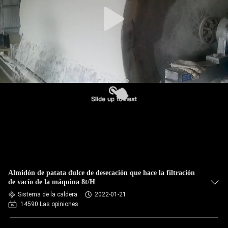
FÁBRICA
CONTROL
DE
CALIDAD
ÉNTRENOS
EN
CONTACTO
CON
Almidón de patata dulce de desecación que hace la filtración
NOTICIAS
de vacío de la máquina 8t/H
Sistema de la caldera
2022-01-21
14590 Las opiniones
PIDA