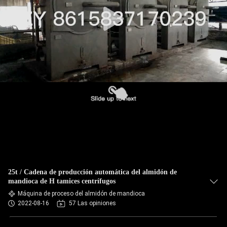
FÁBRICA
CONTROL
DE
CALIDAD
ÉNTRENOS
EN
CONTACTO
CON
25t / Cadena de producción automática del almidón de
NOTICIAS
mandioca de H tamices centrífugos
Máquina de proceso del almidón de mandioca
2022-08-16
57 Las opiniones
PIDA