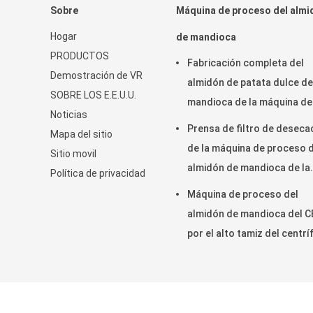
Sobre
Máquina de proceso del almi
Hogar
de mandioca
PRODUCTOS
Fabricación completa del
Demostración de VR
almidón de patata dulce de
SOBRE LOS E.E.U.U.
mandioca de la máquina de
Noticias
Rasper del acero inoxidabl
Prensa de filtro de deseca
Mapa del sitio
de la máquina de proceso 
Sitio movil
almidón de mandioca de la
Política de privacidad
patata/de la correa de la fi
Máquina de proceso del
almidón de mandioca del C
por el alto tamiz del centr
de la tarifa de extracción d
almidón
Porcelana Bueno Calidad Máquina de proceso del a