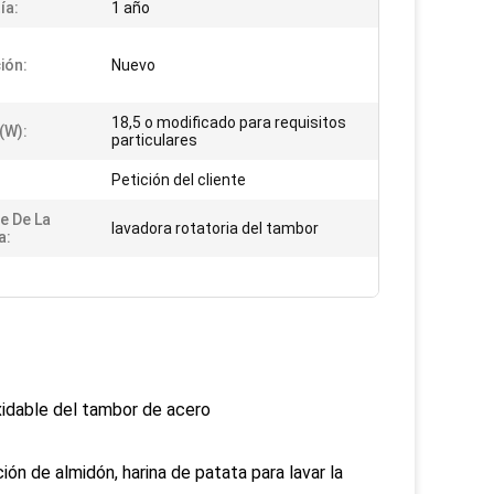
ía:
1 año
ión:
Nuevo
18,5 o modificado para requisitos
(w):
particulares
Petición del cliente
e De La
lavadora rotatoria del tambor
a:
oxidable del tambor de acero
ión de almidón, harina de patata para lavar la