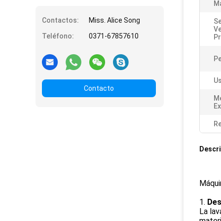
Ma
Contactos:
Miss. Alice Song
Se
V
Teléfono:
0371-67857610
Pr
P
Us
Contacto
M
Ex
Re
Descri
Máquin
1.
Des
La lav
materi