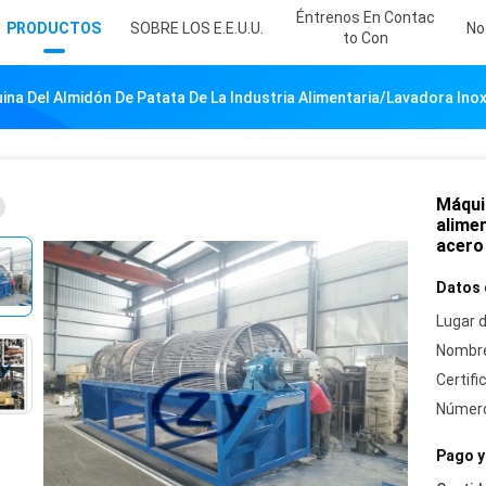
Éntrenos En Contac
PRODUCTOS
SOBRE LOS E.E.U.U.
No
To Con
ina Del Almidón De Patata De La Industria Alimentaria/lavadora Ino
Máquin
alimen
acero
Datos 
Lugar d
Nombre
Certifi
Número
Pago y