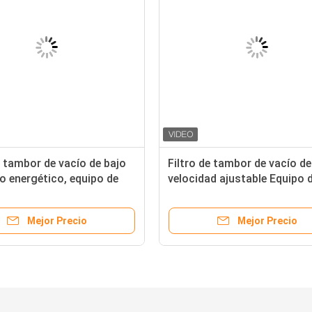
e tambor de vacío de bajo
Filtro de tambor de vacío de
 energético, equipo de
velocidad ajustable Equipo 
tación del núcleo para el
deshidratación automática
miento profundo del
almidón de tubérculos
Mejor Precio
Mejor Precio