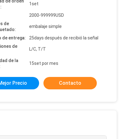
ad de orden
1set
:
:
2000-999999USD
es de
embalaje simple
uetado:
 de entrega:
25days después de recibió la señal
iones de
L/C, T/T
dad de la
15set por mes
:
Mejor Precio
Contacto