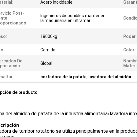
terial:
Acero inoxidable
Garant
rvicio Post-
Ingenieros disponibles mantener
enta
Condic
la maquinaria en ultramar
oporcionado:
eso:
18000kg
Poder 
o:
Comida
Color:
ercados De
Nombr
Global
portación:
Materi
saltar:
cortadora de la patata
,
lavadora del almidón
pción de producto
a del almidón de patata de la industria alimentaria/lavadora in
cripción
adora de tambor rotatorio se utiliza principalmente en la producc
a prima.