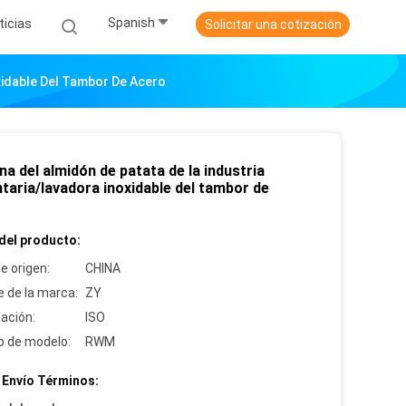
Spanish
ticias
Solicitar una cotización
xidable Del Tambor De Acero
a del almidón de patata de la industria
taria/lavadora inoxidable del tambor de
del producto:
e origen:
CHINA
 de la marca:
ZY
cación:
ISO
 de modelo:
RWM
 Envío Términos: