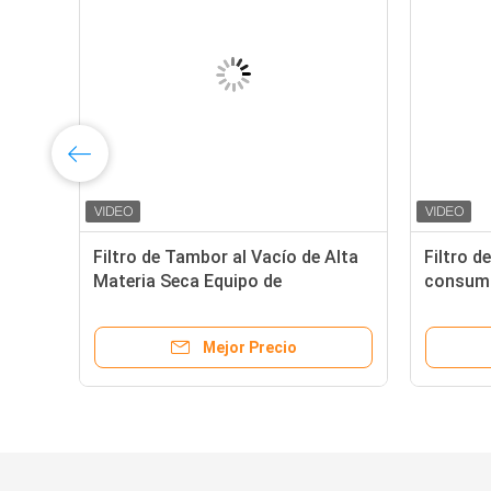
Filtro de Tambor al Vacío de Alta
Filtro d
l
Materia Seca Equipo de
consumo
Deshidratación de Alta Eficiencia
deshidra
para Procesamiento Profundo de
procesa
Mejor Precio
Almidón
almidón