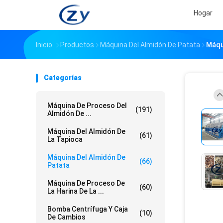
Hogar
Inicio
Productos
Máquina Del Almidón De Patata
Máqu
Categorías
Máquina De Proceso Del
(191)
Almidón De ...
Máquina Del Almidón De
(61)
La Tapioca
Máquina Del Almidón De
(66)
Patata
Máquina De Proceso De
(60)
La Harina De La ...
Bomba Centrífuga Y Caja
(10)
De Cambios