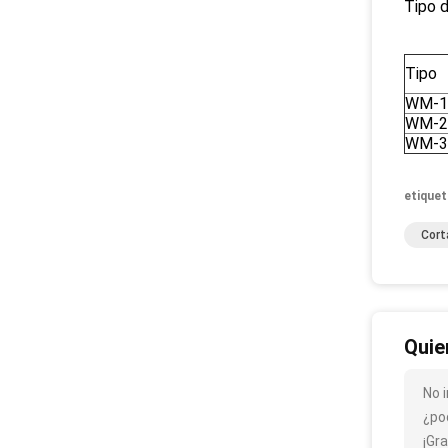
Tipo d
Tipo
WM-1
WM-2
WM-3
etiquet
Cort
Quie
No 
¿po
¡Gra