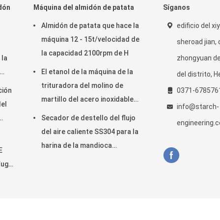
dón
Máquina del almidón de patata
Síganos
Almidón de patata que hace la
edificio del xi
máquina 12 - 15t/velocidad de
sheroad jian,
la capacidad 2100rpm de H
 la
zhongyuan d
El etanol de la máquina de la
del distrito, 
e
trituradora del molino de
ción
0371-678576
martillo del acero inoxidable
del
info@starch-
planta funcional multi
Secador de destello del flujo
engineering.
bra
del aire caliente SS304 para la
harina de la mandioca
E
tonelada/H de la capacidad
ífugo
grande 2
el
lmidón de mandioca Proveedor. © 2020 - 2026 Henan Zhiyuan Starch En