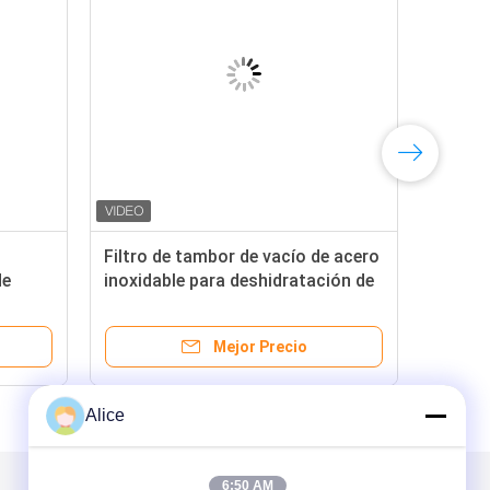
Filtro de tambor de vacío de acero
de
inoxidable para deshidratación de
 para
lodos de almidón de mandioca
Mejor Precio
Alice
6:50 AM