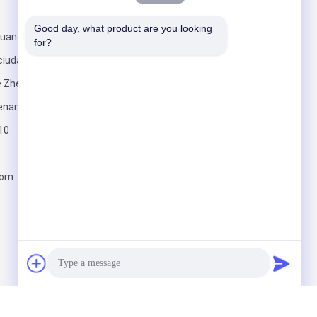
Envíenos un correo
Good day, what product are you looking 
yuanguoji,
for?
 ciudad
e Zhengzhou
Henan
10
Envíe
com
gineering Machinery Co.,ltd. All Rights Reserved.