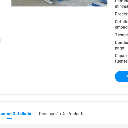
Cantid
mínima
Precio
Detall
empaq
Tiempo
Condic
pago:
Capaci
fuente
ación Detallada
Descripción De Producto