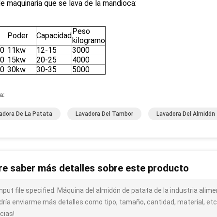
e maquinaria que se lava de la mandioca:
Peso
Poder
Capacidad
kilogramo
0
11kw
12-15
3000
0
15kw
20-25
4000
0
30kw
30-35
5000
a:
adora De La Patata
Lavadora Del Tambor
Lavadora Del Almidón
re saber más detalles sobre este producto
input file specified. Máquina del almidón de patata de la industria alim
dría enviarme más detalles como tipo, tamaño, cantidad, material, etc
cias!