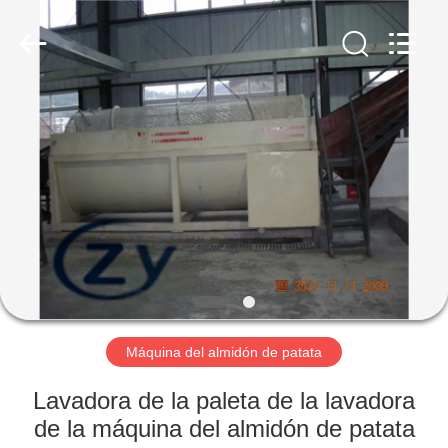
2026
Henan
Zhiyuan
Starch
Engineering
Machinery
Co.,ltd.
All
HOGAR
Rights
Reserved.
PRODUCTOS
SOBRE
LOS
E.E.U.U.
VIAJE
Máquina del almidón de patata
DE
Lavadora de la paleta de la lavadora
LA
de la máquina del almidón de patata