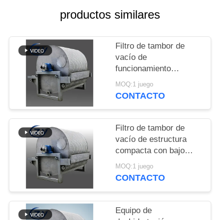
UNA
productos similares
CITA
Filtro de tambor de
MAPA
vacío de
DEL
funcionamiento
continuo Equipo de
SITIO
MOQ:1 juego
deshidratación estable
CONTACTO
para la producción de
PRIVACY
almidón
Filtro de tambor de
POLICY
vacío de estructura
compacta con bajo
consumo de energía y
MOQ:1 juego
acero inoxidable SS304
CONTACTO
para deshidratación de
almidón
Equipo de