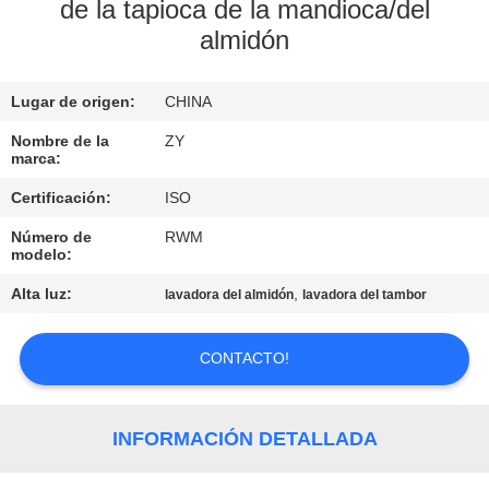
FÁBRICA
de la tapioca de la mandioca/del
almidón
CONTROL
Lugar de origen:
CHINA
DE
Nombre de la
ZY
CALIDAD
marca:
Certificación:
ISO
ÉNTRENOS
Número de
RWM
EN
modelo:
CONTACTO
Alta luz:
,
lavadora del almidón
lavadora del tambor
CON
CONTACTO!
NOTICIAS
INFORMACIÓN DETALLADA
PIDA