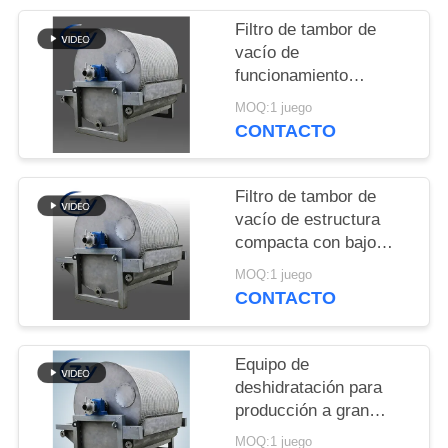
UNA
Filtro de tambor de
CITA
vacío de
funcionamiento
continuo Equipo de
MAPA
MOQ:1 juego
deshidratación estable
CONTACTO
DEL
para la producción de
almidón
SITIO
Filtro de tambor de
vacío de estructura
PRIVACY
compacta con bajo
POLICY
consumo de energía y
MOQ:1 juego
acero inoxidable SS304
CONTACTO
para deshidratación de
almidón
Equipo de
deshidratación para
producción a gran
escala de filtro de
MOQ:1 juego