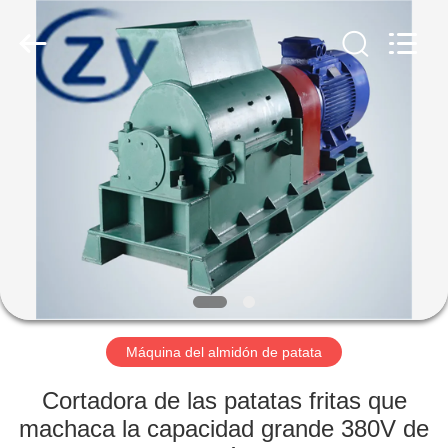
2026
Henan
Zhiyuan
Starch
Engineering
Machinery
Co.,ltd.
All
HOGAR
Rights
Reserved.
PRODUCTOS
SOBRE
LOS
E.E.U.U.
VIAJE
Máquina del almidón de patata
DE
Cortadora de las patatas fritas que
LA
machaca la capacidad grande 380V de