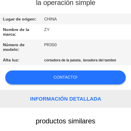
FÁBRICA
la operación simple
Lugar de origen:
CHINA
CONTROL
DE
Nombre de la
ZY
marca:
CALIDAD
Número de
PR350
modelo:
ÉNTRENOS
Alta luz:
,
cortadora de la patata
lavadora del tambor
EN
CONTACTO
CONTACTO!
CON
INFORMACIÓN DETALLADA
NOTICIAS
productos similares
PIDA