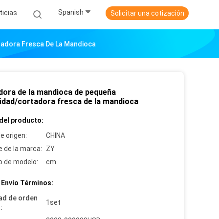
Spanish
ticias
Solicitar una cotización
adora Fresca De La Mandioca
dora de la mandioca de pequeña
idad/cortadora fresca de la mandioca
del producto:
e origen:
CHINA
 de la marca:
ZY
 de modelo:
cm
 Envío Términos:
ad de orden
1set
: