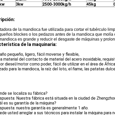
kw
3kw
2500-3000kg/h
45kg
ipción:
tadora de la mandioca fue utilizada para cortar el tubérculo lim
queños blockes o los pedazos antes de la mandioca que molía o
mandioca es grande y reducir el desgaste de máquinas y prolong
terística de la maquinaria:
año pequeño, ligero, fácil moverse y flexible,
za material del contacto de material del acero inoxidable, requisi
or diesel/motor como poder, fácil de utilizar en el área de África
lizado para la mandioca, la raíz del loto, el ñame, las patatas dulc
nde se localiza su fábrica?
spuesta: Nuestra fábrica está situada en la ciudad de Zhengzhou,
ál es su garantía de la máquina?
spuesta: nuestra garantía es generalmente 1 año.
ede usted arreglar a sus técnicos para instalar la máquina para 