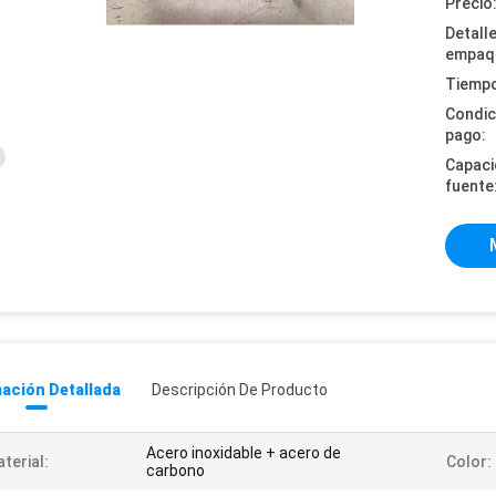
Precio
Detall
empaq
Tiempo
Condic
pago:
Capaci
fuente
ación Detallada
Descripción De Producto
Acero inoxidable + acero de
terial:
Color:
carbono