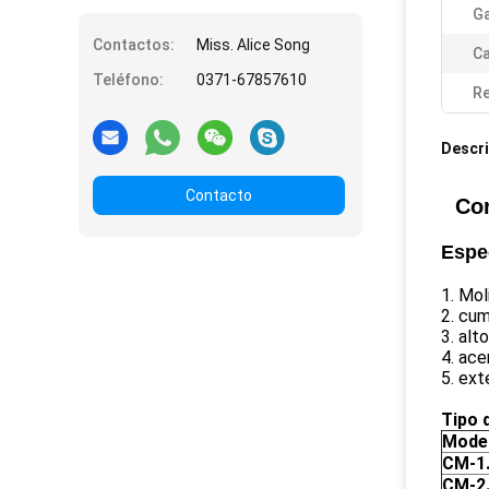
Ga
Contactos:
Miss. Alice Song
Ca
Teléfono:
0371-67857610
Re
Descri
Contacto
Cor
Espec
1.
Mol
2. cum
3. alt
4. ace
5. ex
Tipo 
Mode
CM-1
CM-2