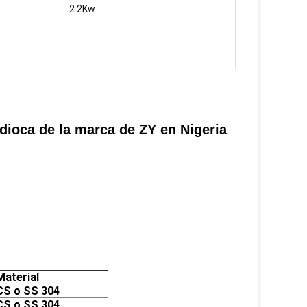
2.2Kw
o
dioca de la marca de ZY en Nigeria
Material
CS o SS 304
CS o SS 304