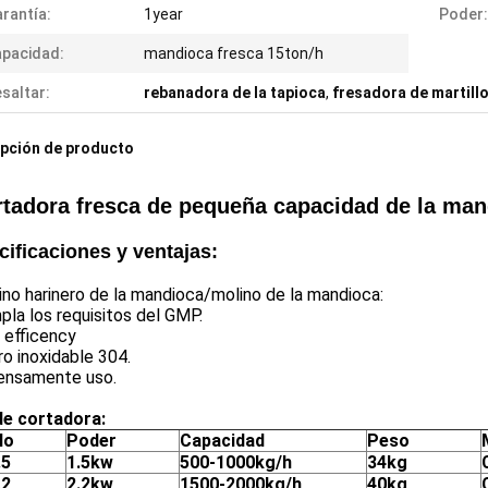
rantía:
1year
Poder:
pacidad:
mandioca fresca 15ton/h
saltar:
rebanadora de la tapioca
,
fresadora de martill
pción de producto
tadora fresca de pequeña capacidad de la man
ificaciones y ventajas:
ino harinero de la mandioca/molino de la mandioca:
pla los requisitos del GMP.
o efficency
ro inoxidable 304.
tensamente uso.
de cortadora:
lo
Poder
Capacidad
Peso
.5
1.5kw
500-1000kg/h
34kg
.2
2.2kw
1500-2000kg/h
40kg