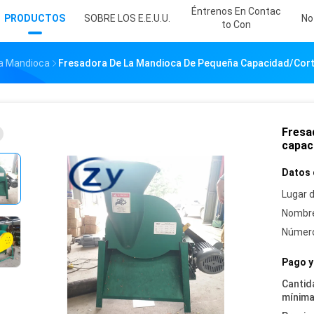
Éntrenos En Contac
PRODUCTOS
SOBRE LOS E.E.U.U.
No
To Con
La Mandioca
Fresadora De La Mandioca De Pequeña Capacidad/cort
Fresa
capac
Datos 
Lugar d
Nombre
Número
Pago y
Cantid
mínima