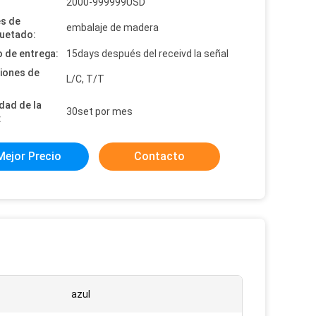
:
2000-999999USD
es de
embalaje de madera
uetado:
 de entrega:
15days después del receivd la señal
iones de
L/C, T/T
dad de la
30set por mes
:
Mejor Precio
Contacto
azul