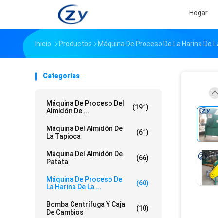
Hogar
Inicio
Productos
Máquina De Proceso De La Harina De 
Categorías
Máquina De Proceso Del
(191)
Almidón De ...
Máquina Del Almidón De
(61)
La Tapioca
Máquina Del Almidón De
(66)
Patata
Máquina De Proceso De
(60)
La Harina De La ...
Bomba Centrífuga Y Caja
(10)
De Cambios