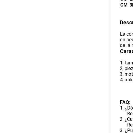
CM-3
Descr
La cor
en pe
de la 
Carac
1, tam
2, pie
3, mot
4, uti
FAQ:
1. ¿Dó
Re
2. ¿Cu
Re
3. ¿Pu