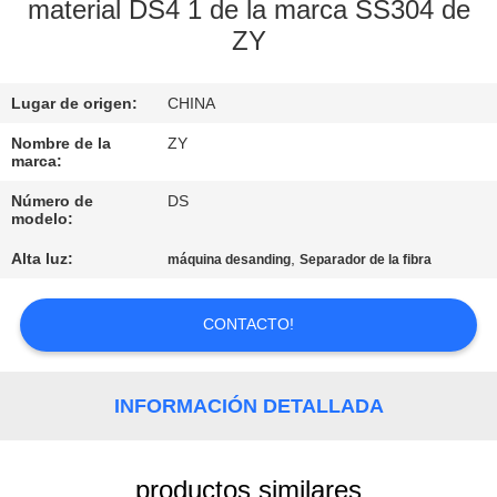
FÁBRICA
material DS4 1 de la marca SS304 de
ZY
CONTROL
Lugar de origen:
CHINA
DE
Nombre de la
ZY
CALIDAD
marca:
Número de
DS
ÉNTRENOS
modelo:
EN
Alta luz:
,
máquina desanding
Separador de la fibra
CONTACTO
CONTACTO!
CON
NOTICIAS
INFORMACIÓN DETALLADA
PIDA
productos similares