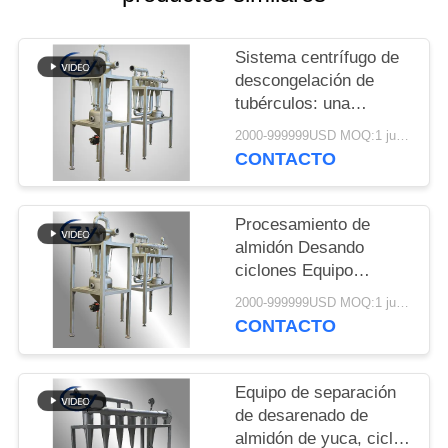
UNA
CITA
Sistema centrífugo de
descongelación de
MAPA
tubérculos: una
solución dedicada para
DEL
2000-999999USD MOQ:1 juego
la purificación de
CONTACTO
SITIO
estiércol de manchas
de yuca, papa y papa
dulce
Procesamiento de
PRIVACY
almidón Desando
POLICY
ciclones Equipo
especial para la
2000-999999USD MOQ:1 juego
limpieza de la arena
CONTACTO
Eliminación de la yuca
Patata dulce Patata de
almidón de papa Slurry
Equipo de separación
de desarenado de
almidón de yuca, ciclón