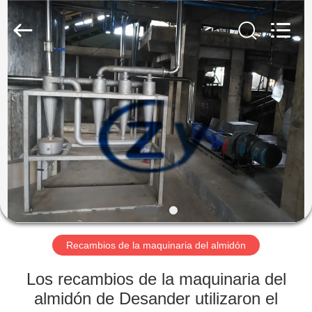
2026
Henan
Zhiyuan
Starch
Engineering
Machinery
Co.,ltd.
All
HOGAR
Rights
Reserved.
PRODUCTOS
SOBRE
LOS
E.E.U.U.
VIAJE
Recambios de la maquinaria del almidón
DE
Los recambios de la maquinaria del
LA
almidón de Desander utilizaron el