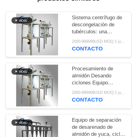
UNA
CITA
Sistema centrífugo de
descongelación de
MAPA
tubérculos: una
solución dedicada para
DEL
2000-999999USD MOQ:1 juego
la purificación de
CONTACTO
SITIO
estiércol de manchas
de yuca, papa y papa
dulce
Procesamiento de
PRIVACY
almidón Desando
POLICY
ciclones Equipo
especial para la
2000-999999USD MOQ:1 juego
limpieza de la arena
CONTACTO
Eliminación de la yuca
Patata dulce Patata de
almidón de papa Slurry
Equipo de separación
de desarenado de
almidón de yuca, ciclón