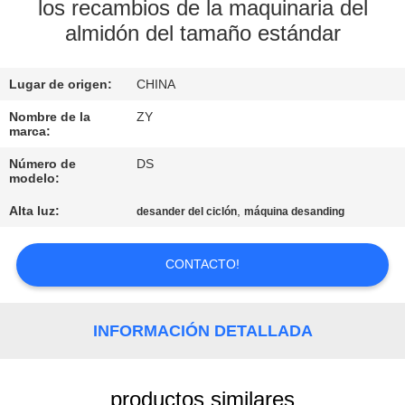
FÁBRICA
los recambios de la maquinaria del
almidón del tamaño estándar
CONTROL
Lugar de origen:
CHINA
DE
Nombre de la
ZY
CALIDAD
marca:
Número de
DS
ÉNTRENOS
modelo:
EN
Alta luz:
,
desander del ciclón
máquina desanding
CONTACTO
CONTACTO!
CON
NOTICIAS
INFORMACIÓN DETALLADA
PIDA
productos similares