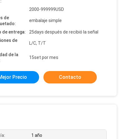
:
:
2000-999999USD
es de
embalaje simple
uetado:
 de entrega:
25days después de recibió la señal
iones de
L/C, T/T
dad de la
15set por mes
:
Mejor Precio
Contacto
ía:
1 año