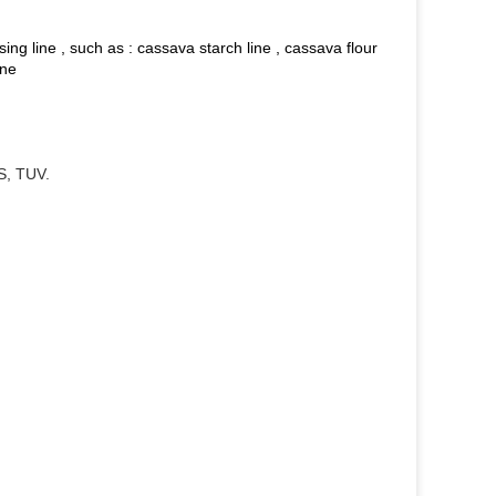
ing line , such as : cassava starch line , cassava flour
ine
S, TUV.