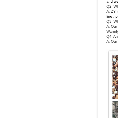
and we
Q2. Wh
A: ZY
i
line , 
Q3: Wh
A: Our
Warmly
Q4: Ar
A: Our