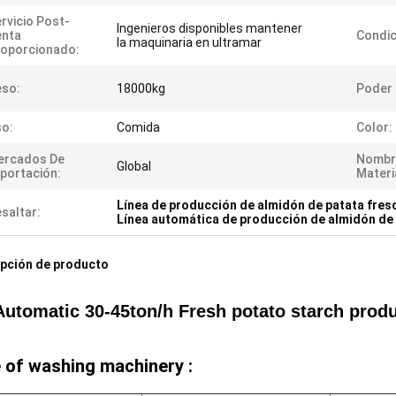
rvicio Post-
Ingenieros disponibles mantener
enta
Condic
la maquinaria en ultramar
oporcionado:
eso:
18000kg
Poder 
o:
Comida
Color:
ercados De
Nombr
Global
portación:
Materi
Línea de producción de almidón de patata fres
saltar:
Línea automática de producción de almidón de
pción de producto
 Automatic 30-45ton/h Fresh potato starch prod
 of washing machinery :