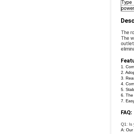
Type
powe
Desc
The ro
The wa
outlet
elimin
Featu
1. Com
2. Ado
3. Rea
4. Com
5. Sta
6. The 
7. Eas
FAQ:
Q1: Is
A: Our