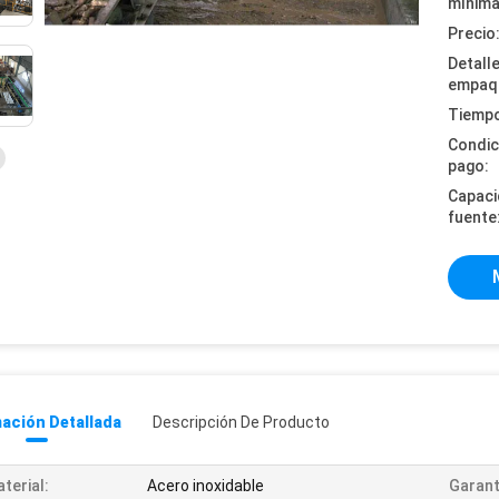
mínima
Precio
Detall
empaq
Tiempo
Condic
pago:
Capaci
fuente
ación Detallada
Descripción De Producto
terial:
Acero inoxidable
Garant