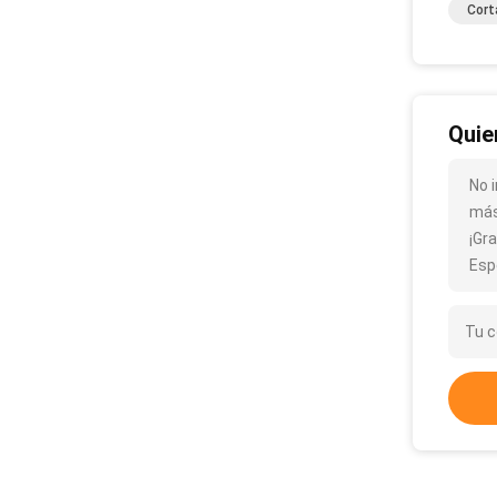
Cort
Quie
No 
más
¡Gra
Esp