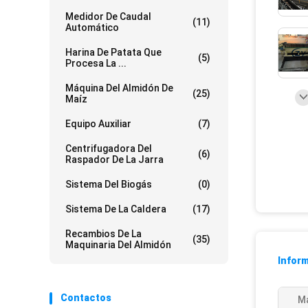
Medidor De Caudal
(11)
Automático
Harina De Patata Que
(5)
Procesa La ...
Máquina Del Almidón De
(25)
Maíz
Equipo Auxiliar
(7)
Centrifugadora Del
(6)
Raspador De La Jarra
Sistema Del Biogás
(0)
Sistema De La Caldera
(17)
Recambios De La
(35)
Maquinaria Del Almidón
Inform
Contactos
Ma