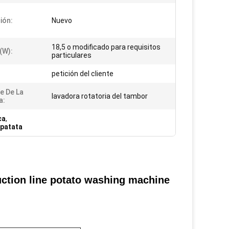
ión:
Nuevo
18,5 o modificado para requisitos
(W):
particulares
petición del cliente
e De La
lavadora rotatoria del tambor
a:
ca
,
 patata
uction line potato washing machine