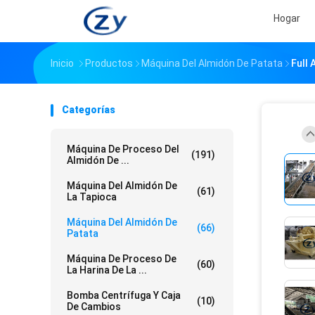
Hogar
Inicio
Productos
Máquina Del Almidón De Patata
Full
Categorías
Máquina De Proceso Del
(191)
Almidón De ...
Máquina Del Almidón De
(61)
La Tapioca
Máquina Del Almidón De
(66)
Patata
Máquina De Proceso De
(60)
La Harina De La ...
Bomba Centrífuga Y Caja
(10)
De Cambios