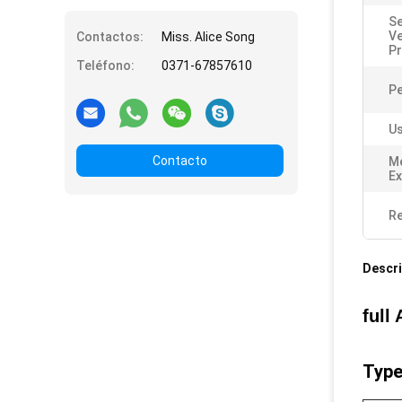
Se
V
Contactos:
Miss. Alice Song
Pr
Teléfono:
0371-67857610
P
Us
Contacto
M
Ex
Re
Descri
full
Type