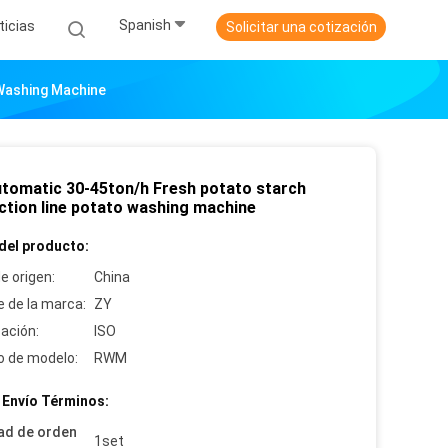
Spanish
ticias
Solicitar una cotización
 Washing Machine
Automatic 30-45ton/h Fresh potato starch
ction line potato washing machine
del producto:
e origen:
China
 de la marca:
ZY
cación:
ISO
 de modelo:
RWM
 Envío Términos:
ad de orden
1set