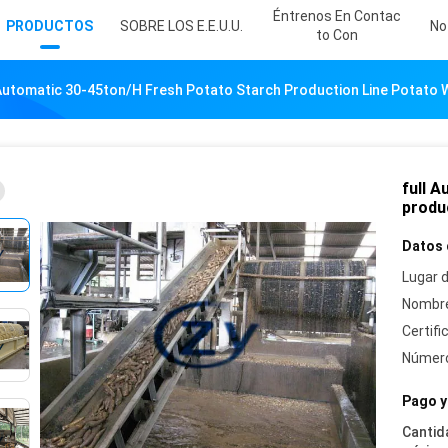
Éntrenos En Contac
PRODUCTOS
SOBRE LOS E.E.U.U.
No
To Con
 Automatic 30-45ton/h Fresh Potato Starch Production Line Potato
full 
produ
Datos 
Lugar d
Nombre
Certifi
Número
Pago y
Cantid