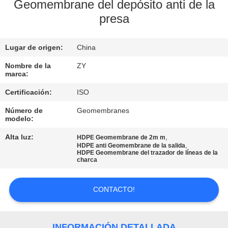
FÁBRICA
Geomembrane del depósito anti de la
presa
CONTROL
Lugar de origen:
China
DE
Nombre de la
ZY
CALIDAD
marca:
Certificación:
ISO
ÉNTRENOS
Número de
Geomembranes
EN
modelo:
CONTACTO
Alta luz:
,
HDPE Geomembrane de 2m m
,
HDPE anti Geomembrane de la salida
CON
HDPE Geomembrane del trazador de líneas de la
charca
NOTICIAS
CONTACTO!
PIDA
INFORMACIÓN DETALLADA