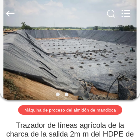
2026
Henan
Zhiyuan
Starch
Engineering
Machinery
Co.,ltd.
All
HOGAR
Rights
Reserved.
PRODUCTOS
SOBRE
LOS
E.E.U.U.
VIAJE
Máquina de proceso del almidón de mandioca
DE
Trazador de líneas agrícola de la
LA
charca de la salida 2m m del HDPE de