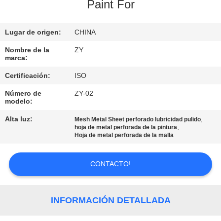
FÁBRICA
Paint For
Lugar de origen:
CHINA
CONTROL
DE
Nombre de la
ZY
marca:
CALIDAD
Certificación:
ISO
Número de
ZY-02
ÉNTRENOS
modelo:
EN
Alta luz:
,
Mesh Metal Sheet perforado lubricidad pulido
,
hoja de metal perforada de la pintura
CONTACTO
Hoja de metal perforada de la malla
CON
CONTACTO!
NOTICIAS
INFORMACIÓN DETALLADA
PIDA