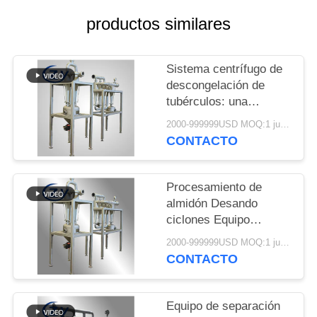
UNA
productos similares
CITA
Sistema centrífugo de
MAPA
descongelación de
DEL
tubérculos: una
solución dedicada para
SITIO
2000-999999USD MOQ:1 juego
la purificación de
CONTACTO
estiércol de manchas
PRIVACY
de yuca, papa y papa
dulce
POLICY
Procesamiento de
almidón Desando
ciclones Equipo
especial para la
2000-999999USD MOQ:1 juego
limpieza de la arena
CONTACTO
Eliminación de la yuca
Patata dulce Patata de
almidón de papa Slurry
Equipo de separación