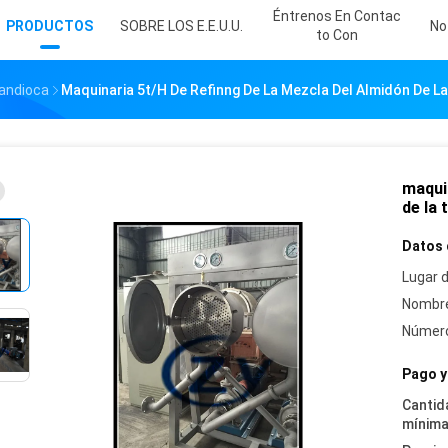
Éntrenos En Contac
PRODUCTOS
SOBRE LOS E.E.U.U.
No
To Con
andioca
Maquinaria 5t/H De Refinng De La Mezcla Del Almidón De L
maquin
de la
Datos 
Lugar d
Nombre
Número
Pago y
Cantid
mínima