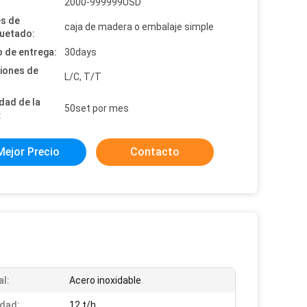
:
2000-999999USD
es de
caja de madera o embalaje simple
uetado:
 de entrega:
30days
iones de
L/C, T/T
dad de la
50set por mes
:
Mejor Precio
Contacto
al:
Acero inoxidable
dad:
12 t/h