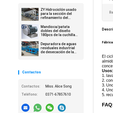
ZY Hidrociclón usado
Re
para la sección del
refinamiento del
almidón en fábrica del
almidón de mandioca
Mandioca/patata
Descri
dobles del diseño
180pcs de la cuchilla
que machaca la
Fábrica
máquina
Depuradora de aguas
residuales industrial
de desecación de la
máquina de la prensa
El cic
de filtro de la correa
almidó
del barro
concen
Usos
Contactos
1. lav
2. con
3. Uno
Contactos:
Miss. Alice Song
4. Uno
Teléfono:
0371-67857610
5. rec
FAQ