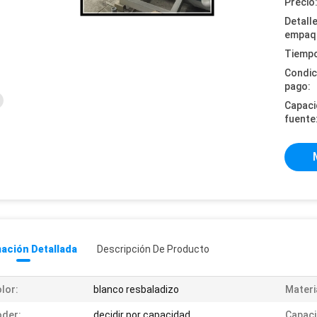
Precio
Detall
empaq
Tiempo
Condic
pago:
Capaci
fuente
ación Detallada
Descripción De Producto
lor:
blanco resbaladizo
Materi
der:
decidir por capacidad
Capaci