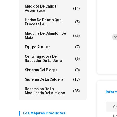
Medidor De Caudal
(11)
Automático
Harina De Patata Que
(5)
Procesa La ...
Máquina Del Almidón De
(25)
Maíz
Equipo Auxiliar
(7)
Centrifugadora Del
(6)
Raspador De La Jarra
Sistema Del Biogás
(0)
Sistema De La Caldera
(17)
Recambios De La
(35)
Inform
Maquinaria Del Almidón
Co
Los Mejores Productos
Po