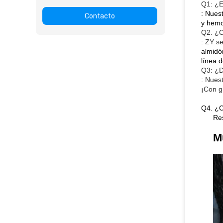
Q1: ¿E
: Nues
Contacto
y hemo
Q2. ¿C
:
ZY
se
almidó
línea 
Q3: ¿D
: Nues
¡Con g
Q4. ¿C
Re
M