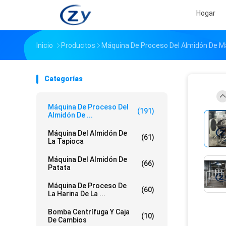
Hogar
Inicio
Productos
Máquina De Proceso Del Almidón De M
Categorías
Máquina De Proceso Del
(191)
Almidón De ...
Máquina Del Almidón De
(61)
La Tapioca
Máquina Del Almidón De
(66)
Patata
Máquina De Proceso De
(60)
La Harina De La ...
Bomba Centrífuga Y Caja
(10)
De Cambios