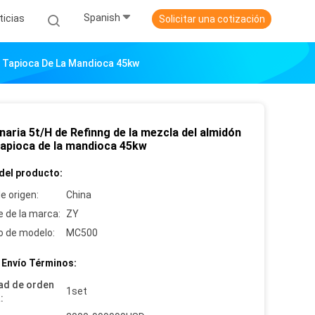
Spanish
ticias
Solicitar una cotización
a Tapioca De La Mandioca 45kw
aria 5t/H de Refinng de la mezcla del almidón
 tapioca de la mandioca 45kw
del producto:
e origen:
China
 de la marca:
ZY
 de modelo:
MC500
 Envío Términos:
ad de orden
1set
: