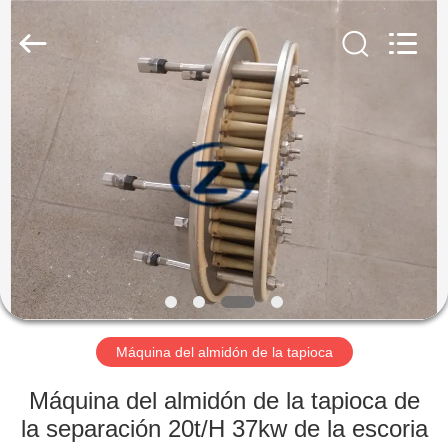
2026
Henan
Zhiyuan
Starch
Engineering
Machinery
Co.,ltd.
All
HOGAR
Rights
Reserved.
PRODUCTOS
SOBRE
LOS
E.E.U.U.
VIAJE
Máquina del almidón de la tapioca
DE
Máquina del almidón de la tapioca de
LA
la separación 20t/H 37kw de la escoria