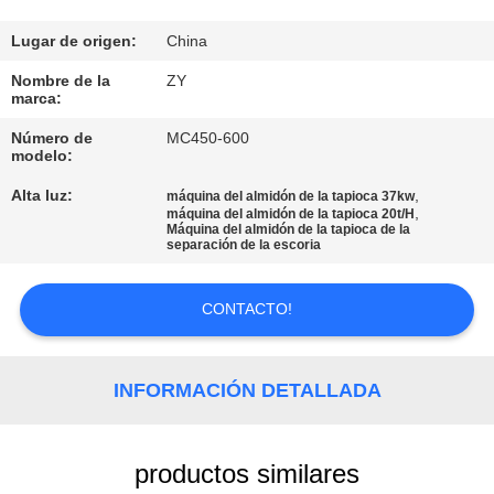
FÁBRICA
Lugar de origen:
China
CONTROL
Nombre de la
ZY
marca:
DE
Número de
MC450-600
CALIDAD
modelo:
Alta luz:
,
máquina del almidón de la tapioca 37kw
,
ÉNTRENOS
máquina del almidón de la tapioca 20t/H
Máquina del almidón de la tapioca de la
separación de la escoria
EN
CONTACTO
CONTACTO!
CON
INFORMACIÓN DETALLADA
NOTICIAS
PIDA
productos similares