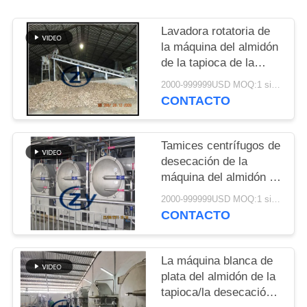
UNA
CITA
Lavadora rotatoria de
la máquina del almidón
de la tapioca de la
MAPA
capacidad grande/del
2000-999999USD MOQ:1 sistema
DEL
tambor de la industria
CONTACTO
SITIO
Tamices centrífugos de
PRIVACY
desecación de la
máquina del almidón de
POLICY
la tapioca de la fibra
2000-999999USD MOQ:1 sistema
multifuncionales
CONTACTO
La máquina blanca de
plata del almidón de la
tapioca/la desecación